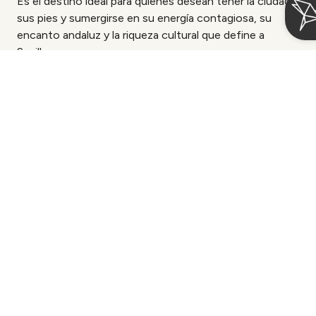
Es el destino ideal para quienes desean tener la ciudad a
sus pies y sumergirse en su energía contagiosa, su
encanto andaluz y la riqueza cultural que define a
Sevilla.
Acceder / Registrarse
Gestiona tu reserva
Cuándo
Quién
 las Telas
Entrada — Salida
2 personas · 1 habitación