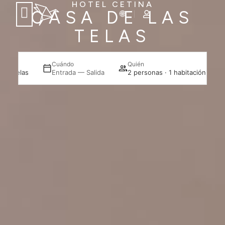
HOTEL CETINA
CASA DE LAS
TELAS
Cuándo
Quién
 las Telas
Entrada — Salida
2 personas · 1 habitación