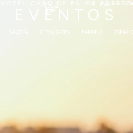
HOTEL CABO DE PALOS PUERTO
Cetina Clu
ES
EVENTOS
GALERÍA
CITY LOVERS
PARKING
ESPACI