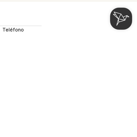
Teléfono
4 968 14 05 82
Promoción
Buscar
O
an Vía Escultor Fco. Salzillo, 28 2º 30005 Murcia
etinahotels.com
 con nosotros