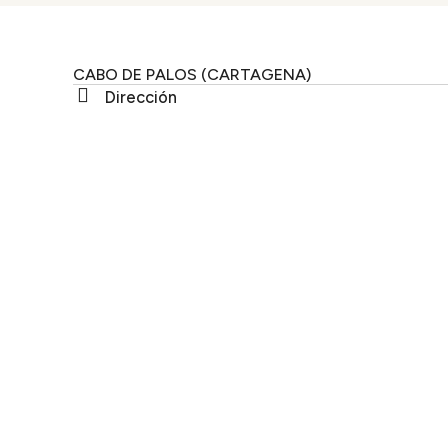
CABO DE PALOS (CARTAGENA)
Dirección
Tintero, 7 – 30370 Cabo de Palos España
Dónde
Cuándo
Cetina Cabo de Palos Puerto
Entrada — 
NEWSLETTER
Suscríbete y reci
SUSCRIBIRSE