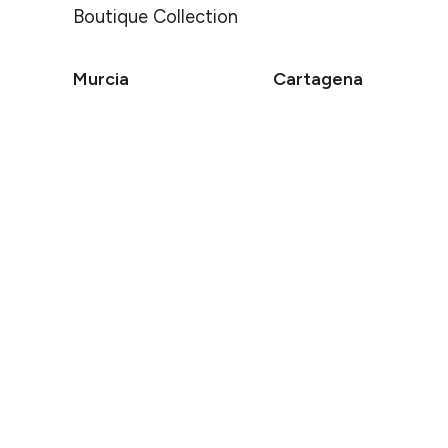
Boutique Collection
Murcia
Cartagena
Hotel Cetina Murcia
Hotel Cetina Cabo de Palo
Puerto
Dónde
Cuándo
Info Hotel
Cetina Casa de Aguilar
Entrada — 
Aviso Legal
Política de Cookies
Política de Privacidad
R