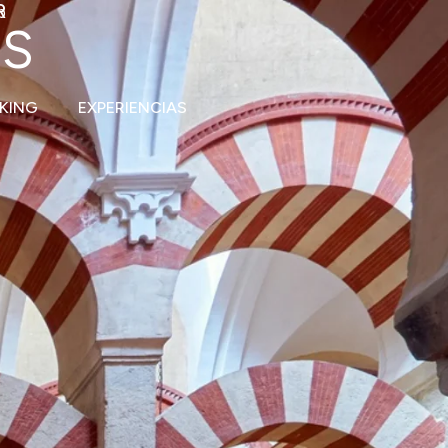
R
b
AS
KING
EXPERIENCIAS