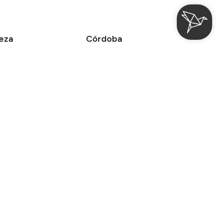
eza
Córdoba
el Cetina Palacio de los
Hotel Cetina Casa de Aguilar
cedo
Suites Cetina Casa de Aguilar
Promoción
Buscar
Reglamento Interno
Mirai
sarrollado por