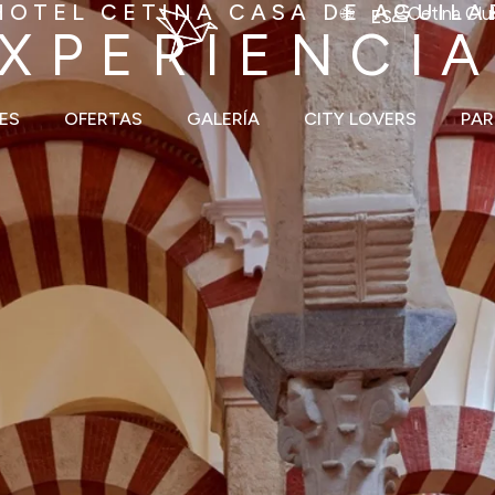
HOTEL CETINA CASA DE AGUILA
Cetina Clu
ES
XPERIENCI
ES
OFERTAS
GALERÍA
CITY LOVERS
PAR