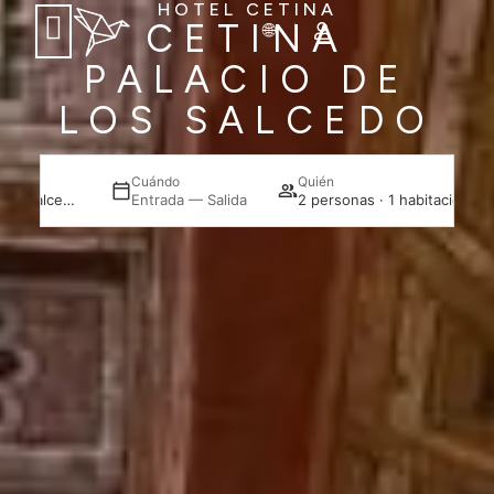
HOTEL CETINA
CETINA
PALACIO DE
LOS SALCEDO
Cuándo
Quién
Cetina Palacio de los Salcedo
Entrada — Salida
2 personas · 1 habitación