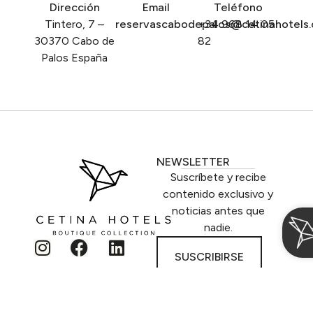
Dirección
Email
Teléfono
Tintero, 7 –
reservascabodepalos@cetinahotels
+34 968 14 05
30370 Cabo de
82
Palos España
NEWSLETTER
Suscríbete y recibe
contenido exclusivo y
noticias antes que
nadie.
SUSCRIBIRSE
CONTACTO
Acceder / Registrarse
Gestiona tu reserva