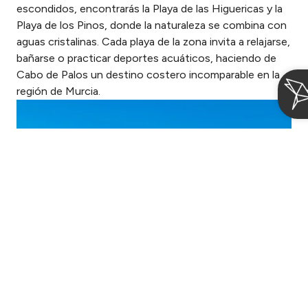
escondidos, encontrarás la Playa de las Higuericas y la
Playa de los Pinos, donde la naturaleza se combina con
aguas cristalinas. Cada playa de la zona invita a relajarse,
bañarse o practicar deportes acuáticos, haciendo de
Cabo de Palos un destino costero incomparable en la
región de Murcia.
Acceder / Registrarse
Gestiona tu reserva
Cuándo
Quién
Cetina Cabo de Palos Puerto
Entrada — Salida
2 adultos · 1 habitación