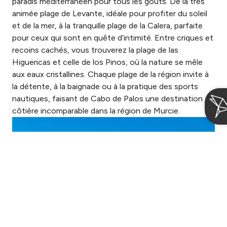
paradis méditerranéen pour tous les goûts. De la très
animée plage de Levante, idéale pour profiter du soleil
et de la mer, à la tranquille plage de la Calera, parfaite
pour ceux qui sont en quête d’intimité. Entre criques et
recoins cachés, vous trouverez la plage de las
Higuericas et celle de los Pinos, où la nature se mêle
aux eaux cristallines. Chaque plage de la région invite à
la détente, à la baignade ou à la pratique des sports
nautiques, faisant de Cabo de Palos une destination
côtière incomparable dans la région de Murcie.
Se connecter / Adhérez
Gérer ma réservation
Quand
Qui
Cetina Cabo de Palos Puerto
Arrivée — Départ
2 adultes · 1 chambre