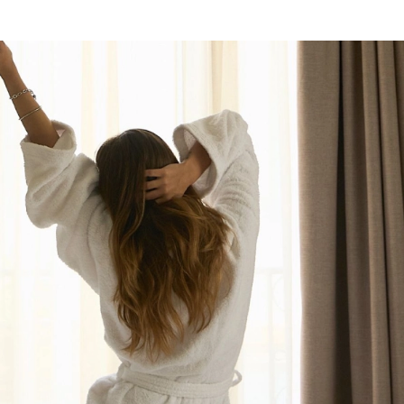
s
Offres flash
20% de descuento en
exclusives
nuevos hoteles