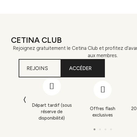
CETINA CLUB
Rejoignez gratuitement le Cetina Club et profitez d'ava
aux membres.
REJOINS
ACCÉDER
Départ tardif (sous
scuento en
Offres flash
20
réserve de
 bar
exclusives
disponibilité)