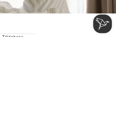
Téléphone
4 953 74 72 00
Promotion
Recherche
NTACT
Calle Gran Vía Escultor Fco. Salzillo, 28 2º 30005
Murcie
info@cetinahotels.com
Travaillez avec nous