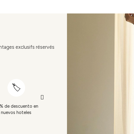
ntages exclusifs réservés
Départ tardif (sou
% de descuento en
15% de descuento en
réserve de
nuevos hoteles
el bar
disponibilité)