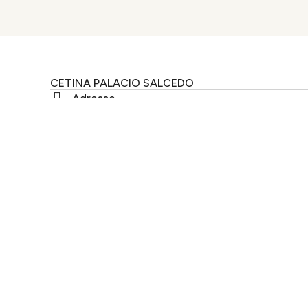
CETINA PALACIO SALCEDO
Adresse
Calle San Pablo, 18 23440 – Baeza, Jaén – Espagne
Où
Quand
Cetina Palacio de los Salcedo
Arrivée — D
NEWSLETTER
Inscrivez-vous et re
monde.
S'INSCRIRE