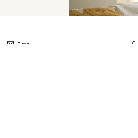
E-mail
reservasbaeza@cetinahotels.com
+3
Qui
épart
2 personnes · 1 chambre
CO
cevez du contenu exclusif et des nouvelles avant tout le