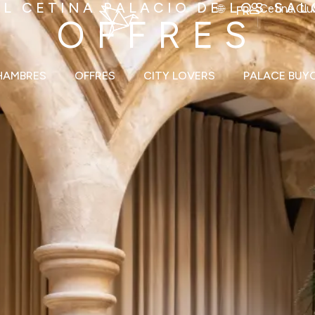
L CETINA PALACIO DE LOS SA
Cetina Clu
FR
OFFRES
HAMBRES
OFFRES
CITY LOVERS
PALACE BUY