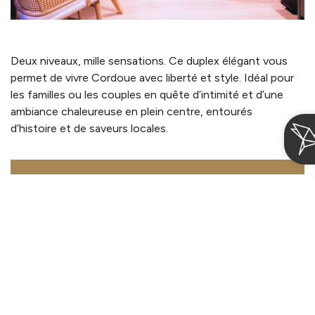
Deux niveaux, mille sensations. Ce duplex élégant vous
permet de vivre Cordoue avec liberté et style. Idéal pour
les familles ou les couples en quête d’intimité et d’une
ambiance chaleureuse en plein centre, entourés
d’histoire et de saveurs locales.
Plus d'information
Se connecter / Adhérez
Gérer ma réservation
À partir de 125€
par nuit
Quand
Qui
Suites Cetina Casa de Aguilar
Arrivée — Départ
2 adultes · 1 appartement
Superior Apartment with balcony
2
Max. 4 personnes
34m