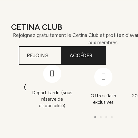
CETINA CLUB
Rejoignez gratuitement le Cetina Club et profitez d'ava
aux membres.
REJOINS
ACCÉDER
Départ tardif (sous
scuento en
Offres flash
20
réserve de
 bar
exclusives
disponibilité)