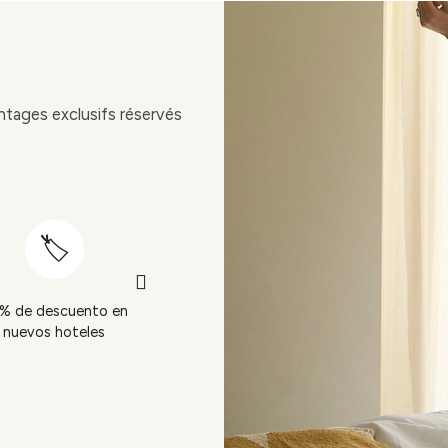
ntages exclusifs réservés
Départ tardif (sou
% de descuento en
15% de descuento en
réserve de
nuevos hoteles
el bar
disponibilité)