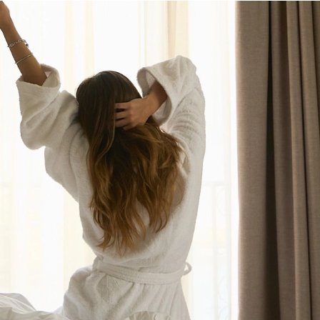
s
Offres flash
20% de descuento en
exclusives
nuevos hoteles