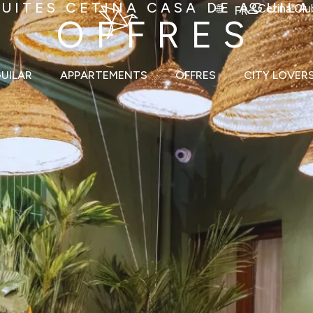
SUITES CETINA CASA DE AGUILA
Cetina Clu
FR
OFFRES
GUILAR
APPARTEMENTS
OFFRES
CITY LOVER