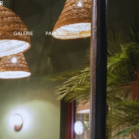
R
b
S
GALERIE
PARKING