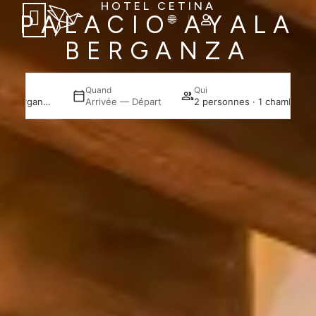
HOTEL CETINA
PALACIO AYALA
BERGANZA
Quand
Qui
Cetina Palacio Ayala Berganza
Arrivée — Départ
2 personnes · 1 chambre