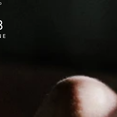
b
B
NE