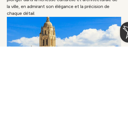
la ville, en admirant son élégance et la précision de
chaque détail.
Se connecter / Adhérez
Gérer ma réservation
Quand
Qui
Cetina Palacio Ayala Berganza
Arrivée — Départ
2 personnes · 1 chambre