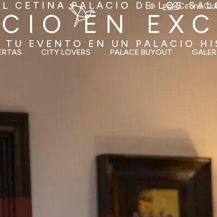
L CETINA PALACIO DE LOS SA
Cetina Clu
ES
ACIO EN EXC
 TU EVENTO EN UN PALACIO H
ERTAS
CITY LOVERS
PALACE BUYOUT
GALER