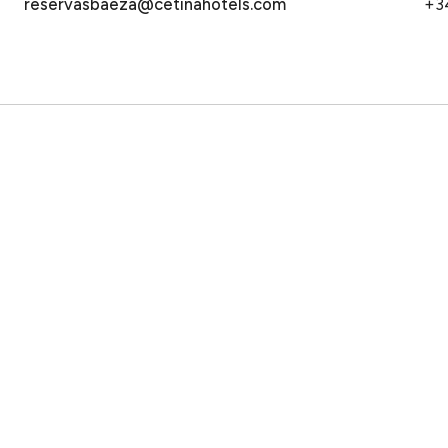
reservasbaeza@cetinahotels.com
+3
CONTACT
be contenido exclusivo y noticias antes que nadie.
Calle Gr
info@c
Trabaja
Quién
Salida
2 personas · 1 habitación
Sevilla
Segovia
Ba