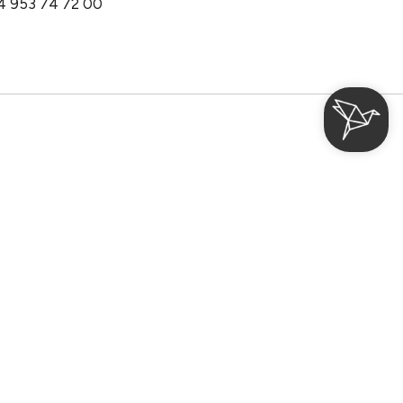
4 953 74 72 00
O
an Vía Escultor Fco. Salzillo, 28 2º 30005 Murcia
etinahotels.com
 con nosotros
Promoción
Buscar
eza
Córdoba