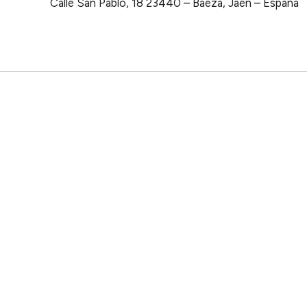
Calle San Pablo, 18 23440 – Baeza, Jaén – España
NEWSLETTER
Suscríbete y reci
SUSCRIBIRSE
Dónde
Cuándo
Cetina Palacio de los Salcedo
Entrada — 
Boutique Collection
Murcia
Cartagena