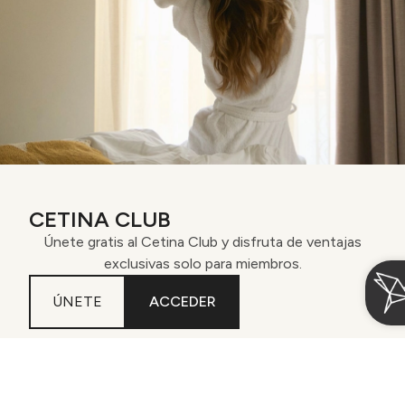
CETINA CLUB
Únete gratis al Cetina Club y disfruta de ventajas
exclusivas solo para miembros.
ÚNETE
ACCEDER
Acceder / Registrarse
Gestiona tu reserva