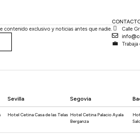
Cetina Clu
ES
CONTACT
be contenido exclusivo y noticias antes que nadie.
Calle Gr
info@c
Trabaja
Sevilla
Segovia
Ba
s
Hotel Cetina Casa de las Telas
Hotel Cetina Palacio Ayala
Hot
Berganza
Sal