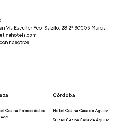
b
O
an Vía Escultor Fco. Salzillo, 28 2º 30005 Murcia
etinahotels.com
 con nosotros
eza
Córdoba
el Cetina Palacio de los
Hotel Cetina Casa de Aguilar
cedo
Suites Cetina Casa de Aguilar