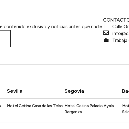
Cetina Clu
ES
CONTACT
be contenido exclusivo y noticias antes que nadie.
Calle Gr
info@c
Trabaja
Sevilla
Segovia
Ba
s
Hotel Cetina Casa de las Telas
Hotel Cetina Palacio Ayala
Hot
Berganza
Sal