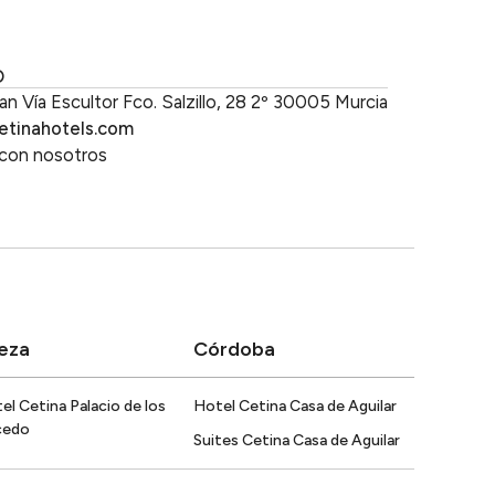
b
O
an Vía Escultor Fco. Salzillo, 28 2º 30005 Murcia
etinahotels.com
 con nosotros
eza
Córdoba
el Cetina Palacio de los
Hotel Cetina Casa de Aguilar
cedo
Suites Cetina Casa de Aguilar