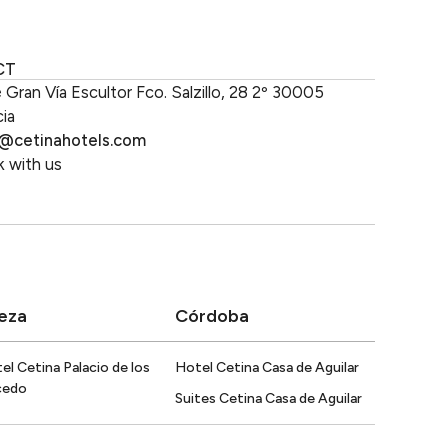
ub
CT
e Gran Vía Escultor Fco. Salzillo, 28 2º 30005
ia
o@cetinahotels.com
 with us
eza
Córdoba
el Cetina Palacio de los
Hotel Cetina Casa de Aguilar
cedo
Suites Cetina Casa de Aguilar