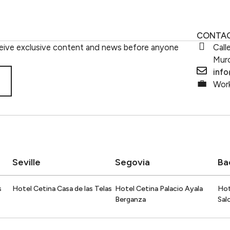
Cetina Cl
EN
CONTA
eive exclusive content and news before anyone
Call
Murc
inf
Work
Seville
Segovia
Ba
s
Hotel Cetina Casa de las Telas
Hotel Cetina Palacio Ayala
Hot
Berganza
Sal