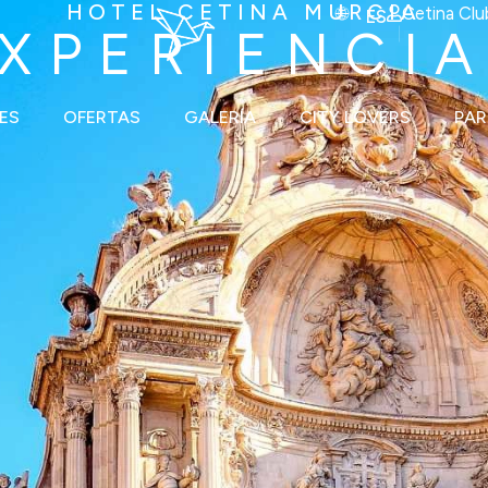
HOTEL CETINA MURCIA
Cetina Clu
ES
XPERIENCI
ES
OFERTAS
GALERÍA
CITY LOVERS
PAR