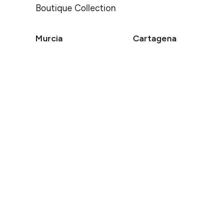
Boutique Collection
Murcia
Cartagena
Hotel Cetina Murcia
Hotel Cetina Cabo de Palo
Puerto
Dónde
Cuándo
Info Hotel
Cetina Murcia
Entrada — 
Aviso Legal
Política de Cookies
Política de Privacidad
R