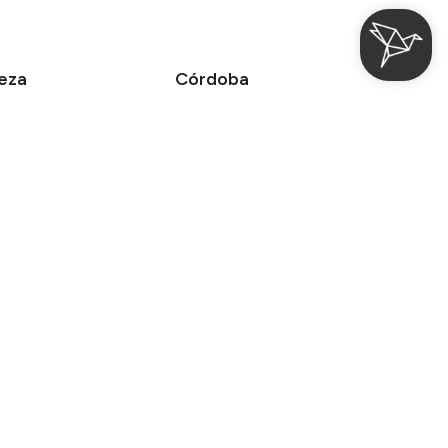
eza
Córdoba
el Cetina Palacio de los
Hotel Cetina Casa de Aguilar
cedo
Suites Cetina Casa de Aguilar
Promoción
Buscar
Reglamento Interno
Mirai
sarrollado por